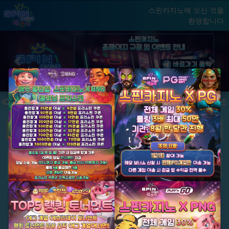
스핀카지노에 오신 것을
환영합니다
홈
게임
빅윈 클럽
닫기
Previous
Next
★ 국내 최초,