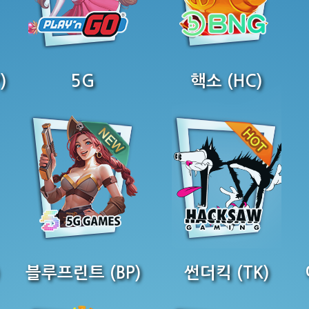
)
5G
핵소 (HC)
블루프린트 (BP)
썬더킥 (TK)