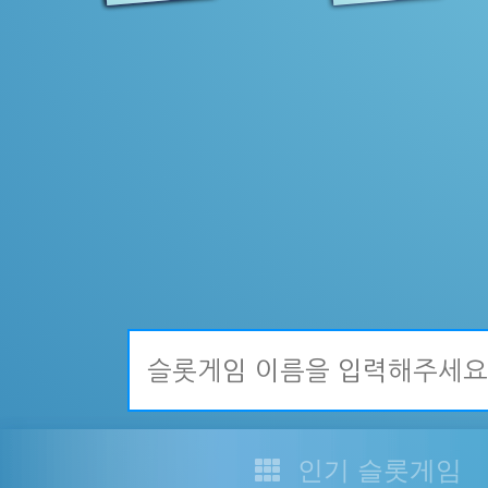
인기 슬롯게임