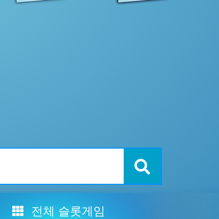
전체 슬롯게임