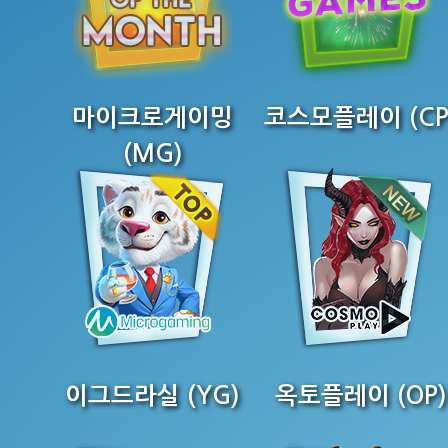
마이크로게이밍
코스모플레이 (CP
(MG)
이그드라실 (YG)
옥토플레이 (OP)