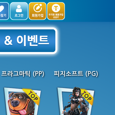
프라그마틱 (PP)
피지소프트 (PG)