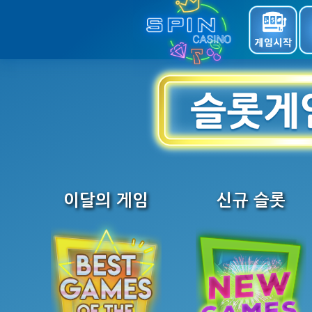
이달의 게임
신규 슬롯