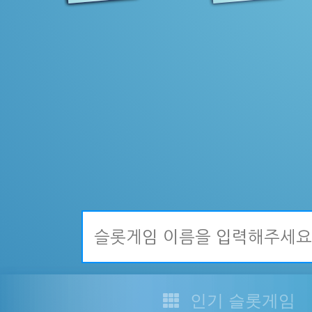
인기 슬롯게임