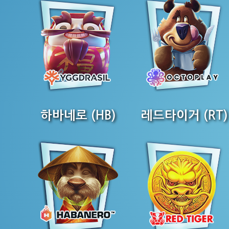
하바네로 (HB)
레드타이거 (RT)