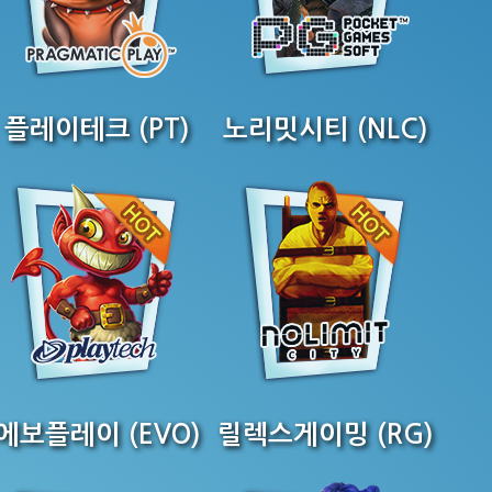
플레이테크 (PT)
노리밋시티 (NLC)
에보플레이 (EVO)
릴렉스게이밍 (RG)