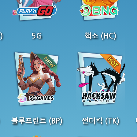
)
5G
핵소 (HC)
블루프린트 (BP)
썬더킥 (TK)