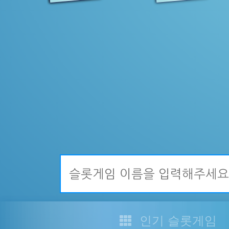
인기 슬롯게임