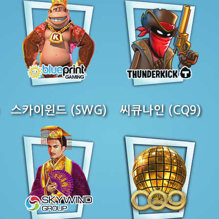
스카이윈드 (SWG)
씨큐나인 (CQ9)