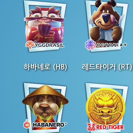
하바네로 (HB)
레드타이거 (RT)